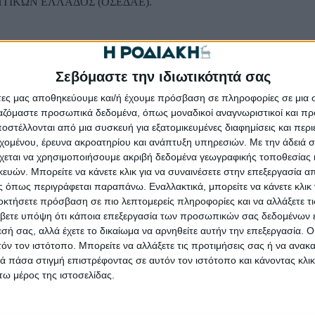
ΙΚΩΝ ΕΛΛΑΔΟΣ (ΟΣΕΔΑΕ).
Σεβόμαστε την ιδιωτικότητά σας
ος
άτες μας αποθηκεύουμε και/ή έχουμε πρόσβαση σε πληροφορίες σε μια
Υ
ργαζόμαστε προσωπικά δεδομένα, όπως μοναδικοί αναγνωριστικοί και 
ς
στέλλονται από μια συσκευή για εξατομικευμένες διαφημίσεις και περ
εχομένου, έρευνα ακροατηρίου και ανάπτυξη υπηρεσιών.
Με την άδειά σα
χεται να χρησιμοποιήσουμε ακριβή δεδομένα γεωγραφικής τοποθεσίας 
ίου
ών. Μπορείτε να κάνετε κλικ για να συναινέσετε στην επεξεργασία απ
ων Νήσων
 όπως περιγράφεται παραπάνω. Εναλλακτικά, μπορείτε να κάνετε κλικ γ
οκτήσετε πρόσβαση σε πιο λεπτομερείς πληροφορίες και να αλλάξετε τι
βετε υπόψη ότι κάποια επεξεργασία των προσωπικών σας δεδομένων ε
εσή σας, αλλά έχετε το δικαίωμα να αρνηθείτε αυτήν την επεξεργασία. 
τόν τον ιστότοπο. Μπορείτε να αλλάξετε τις προτιμήσεις σας ή να ανακα
 πάσα στιγμή επιστρέφοντας σε αυτόν τον ιστότοπο και κάνοντας κλι
ω μέρος της ιστοσελίδας.