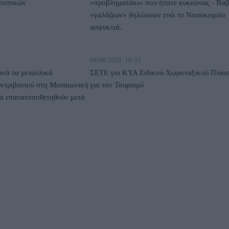
 τοπικών
«προβληματάκι» που ήτανε κυκεώνας - Βα
«γαλάζιων» δηλώσεων ενώ το Νοσοκομείο
ασφυκτιά.
08.08.2026
10:35
νά τα μεταλλικά
ΣΕΤΕ για ΚΥΑ Ειδικού Χωροταξικού Πλαισ
υντριβανιού στη Μεσαιωνική
για τον Τουρισμό
α επανατοποθετηθούν μετά