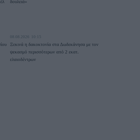
βέλ
δουλειά»
08.08.2026
10:15
ίου
Ξεκινά η δακοκτονία στα Δωδεκάνησα με τον
ψεκασμό περισσότερων από 2 εκατ.
ελαιοδέντρων