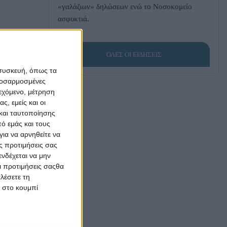
«γαλάζιων» δηλώσεων ενώ το Νοσοκομείο
ασφυκτιά.
πριν 1 ώρα
Μπάσκετ: Παραμένει στον Διαγόρα ο Μιχάλης
ΟΛΕΣ ΟΙ ΕΙΔΗΣΕΙΣ
Χατζηγεωργίου
 συσκευή, όπως τα
προσαρμοσμένες
πριν 1 ώρα
ιεχόμενο, μέτρηση
Γιώργος Χατζημάρκος: «Λύσεις δίνει μόνο η
ς, εμείς και οι
δουλειά»
και ταυτοποίησης
ό εμάς και τους
ια να αρνηθείτε να
πριν 1 ώρα
ς προτιμήσεις σας
Γ.Νικητιάδης: Ομολογία επταετούς αποτυχίας οι
νδέχεται να μην
δηλώσεις Πρωθυπουργού για τη Βιομηχανία
Οι προτιμήσεις σαςθα
λέσετε τη
πριν 1 ώρα
κ στο κουμπί
Συλλήψεις στην Κω για κατοχή ναρκωτικών
ουσιών