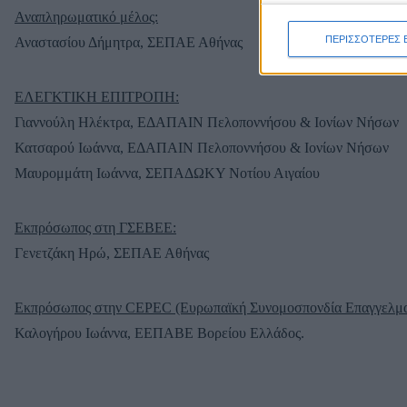
Αναπληρωματικό μέλος:
ΠΕΡΙΣΣΟΤΕΡΕΣ 
Αναστασίου Δήμητρα, ΣΕΠΑΕ Αθήνας
ΕΛΕΓΚΤΙΚΗ ΕΠΙΤΡΟΠΗ:
Γιαννούλη Ηλέκτρα, ΕΔΑΠΑΙΝ Πελοποννήσου & Ιονίων Νήσων
Κατσαρού Ιωάννα, ΕΔΑΠΑΙΝ Πελοποννήσου & Ιονίων Νήσων
Μαυρομμάτη Ιωάννα, ΣΕΠΑΔΩΚΥ Νοτίου Αιγαίου
Εκπρόσωπος στη ΓΣΕΒΕΕ:
Γενετζάκη Ηρώ, ΣΕΠΑΕ Αθήνας
Εκπρόσωπος στην CEPEC (Ευρωπαϊκή Συνομοσπονδία Επαγγελματ
Καλογήρου Ιωάννα, ΕΕΠΑΒΕ Βορείου Ελλάδος.