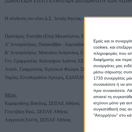
ΣΩΜΑΤΕΙΩΝ ΕΠΑΓΓΕΛΜΑΤΙΩΝ ΔΙΠΛΩΜΑΤΟΥΧΩΝ ΑΙΣΘΗΤ
Η σύνθεση του νέου Δ.Σ. 3ετούς θητείας είναι η εξής:
Πρόεδρος:
Ευσεβία (Εύη) Μωυσόγλου, ΕΕΠΑΒΕ Βορείου Ελλάδ
Εμείς και οι συνεργ
Α’ Αντιπρόεδρος:
Παπασάββα - Λαμπαδάκη Κατερίνα, ΣΕΠΑΔΩΚ
cookies, και επεξε
Β’ Αντιπρόεδρος:
Μπανάσα Ανδρονίκη, ΕΕΠΑΒΕ Βορείου Ελλάδο
πληροφορίες που απο
διαφήμισης και περι
Γεν. Γραμματέας:
Καλογήρου Ιωάννα, ΕΕΠΑΒΕ Βορείου Ελλάδος
συνεργάτες μας ενδέ
Αναπλ. Γραμματέας
: Κρητικού Φλώρα, ΣΕΠΑΔΩΚΥ Νοτίου Αιγα
μέσω σάρωσης συσκευ
Ταμίας:
Ελευθεριάδου Άρτεμις, ΕΔΑΠΑΙΝ Πελοποννήσου – Ιονί
1733 συνεργάτες μας
συναινέσετε ή να απ
πριν συναινέσετε.
Λά
Μέλη:
απαιτεί τη συγκατάθ
ισχύουν μόνο για αυ
Καραμπάσης Βασίλης, ΣΕΠΑΕ Αθήνας
συγκατάθεσή σας ανά
Γενετζάκη Ηρώ, ΣΕΠΑΕ Αθήνας
"Απορρήτου" στο κάτ
Λαγγούση Ελένη, ΣΕΠΑΕ Αθήνας