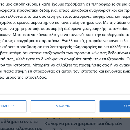
άτες μας αποθηκεύουμε και/ή έχουμε πρόσβαση σε πληροφορίες σε μια
ργαζόμαστε προσωπικά δεδομένα, όπως μοναδικοί αναγνωριστικοί και 
στέλλονται από μια συσκευή για εξατομικευμένες διαφημίσεις και περ
εχομένου, έρευνα ακροατηρίου και ανάπτυξη υπηρεσιών.
Με την άδειά σα
χεται να χρησιμοποιήσουμε ακριβή δεδομένα γεωγραφικής τοποθεσίας 
ών. Μπορείτε να κάνετε κλικ για να συναινέσετε στην επεξεργασία απ
 όπως περιγράφεται παραπάνω. Εναλλακτικά, μπορείτε να κάνετε κλικ γ
οκτήσετε πρόσβαση σε πιο λεπτομερείς πληροφορίες και να αλλάξετε τι
βετε υπόψη ότι κάποια επεξεργασία των προσωπικών σας δεδομένων ε
εσή σας, αλλά έχετε το δικαίωμα να αρνηθείτε αυτήν την επεξεργασία. 
τόν τον ιστότοπο. Μπορείτε να αλλάξετε τις προτιμήσεις σας ή να ανακα
 πάσα στιγμή επιστρέφοντας σε αυτόν τον ιστότοπο και κάνοντας κλι
ω μέρος της ιστοσελίδας.
ΕΠΙΛΟΓΕΣ
ΔΙΑΦΩΝΩ
ΣΥ
ΑΤΡΟΦΉ
ΚΆΛΥΜΝΟΣ
06.06.2026
11:45
Τριήμερο Υγείας και Πρόληψης στην
οβλήματα εν έτει
Κάλυμνο με ενημέρωση και δωρεάν
 ρευματολόγου, του