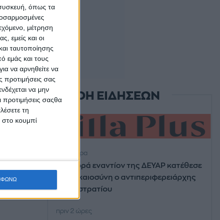
 συσκευή, όπως τα
προσαρμοσμένες
ιεχόμενο, μέτρηση
ς, εμείς και οι
και ταυτοποίησης
ό εμάς και τους
ια να αρνηθείτε να
ς προτιμήσεις σας
νδέχεται να μην
ΡΟΗ ΕΙΔΗΣΕΩΝ
Οι προτιμήσεις σαςθα
λέσετε τη
κ στο κουμπί
πριν 1 ώρα
Αναφορά εναντίον της ΔΕΥΑΡ κατέθεσε
στη δικαιοσύνη ο αντιπεριφερειάρχης
ΜΦΩΝΩ
Χρ. Ευστρατίου
πριν 2 ώρες