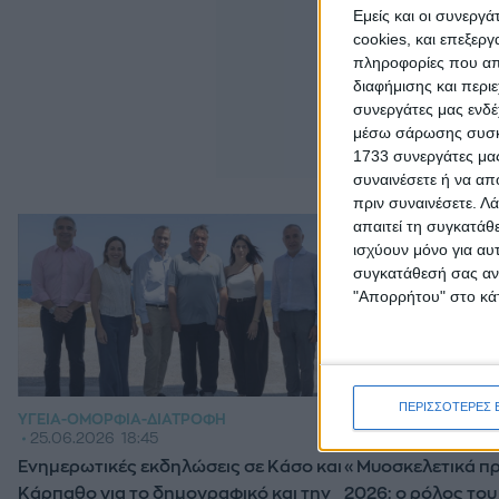
Εμείς και οι συνεργ
cookies, και επεξε
πληροφορίες που απο
διαφήμισης και περι
συνεργάτες μας ενδέ
μέσω σάρωσης συσκευ
1733 συνεργάτες μας
συναινέσετε ή να απ
πριν συναινέσετε.
Λά
απαιτεί τη συγκατάθ
ισχύουν μόνο για αυ
συγκατάθεσή σας ανά
"Απορρήτου" στο κάτ
ΠΕΡΙΣΣΟΤΕΡΕΣ 
ΥΓΕΊΑ-ΟΜΟΡΦΙΆ-ΔΙΑΤΡΟΦΉ
ΥΓΕΊΑ-ΟΜΟΡΦΙΆ-ΔΙ
25.06.2026
18:45
07.06.2026
16:00
Ενημερωτικές εκδηλώσεις σε Κάσο και
«Μυοσκελετικά πρ
Κάρπαθο για το δημογραφικό και την
2026: ο ρόλος του