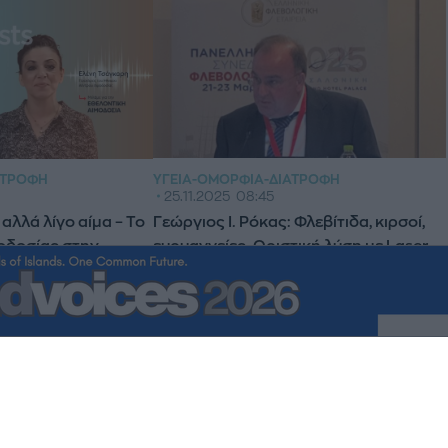
ΥΓΕΊΑ-ΟΜΟΡΦΙΆ-ΔΙΑΤΡΟΦΉ
ΑΤΡΟΦΉ
25.11.2025
08:45
Γεώργιος Ι. Ρόκας: Φλεβίτιδα, κιρσοί,
αλλά λίγο αίμα – Το
ευρυαγγείες. Οριστική λύση με Laser
οδοσίας στην