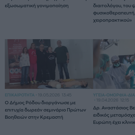
εξωσωματική γονιμοποίηση
διαιτολόγου, του 
φυσικοθεραπευτή,
χειροπρακτικού»
ΕΠΙΚΑΙΡΌΤΗΤΑ
19.05.2026
13:45
ΥΓΕΊΑ-ΟΜΟΡΦΙΆ-ΔΙ
19.04.2026
12:15
Ο Δήμος Ρόδου διοργάνωσε με
Δρ. Αναστάσιος Β
επιτυχία δωρεάν σεμινάριο Πρώτων
ειδικός μεταμόσχ
Βοηθειών στην Κρεμαστή
Ευρώπη έχει κλινι