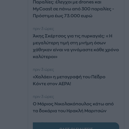
Παραλίες: έλεγχοι με drones και
MyCoast σε πάνω από 300 παραλίες -
Πρόστιμα έως 73.000 ευρώ
πριν 3 ώρες
Άκης Σκέρτσος για τις πυρκαγιές: «Η
μεγαλύτερη τιμή στη μνήμη όσων
χάθηκαν είναι να γινόμαστε κάθε χρόνο
καλύτεροι»
πριν 3 ώρες
«Χαλάει» η μεταγραφή του Πέδρο
Κόντε στον ΑΕΡΑ!
πριν 3 ώρες
Ο Μάριος Νικολακόπουλος κάτω από
τα δοκάρια του Ηρακλή Μαριτσών
πριν 3 ώρες