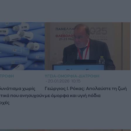
ΑΤΡΟΦΉ
ΥΓΕΊΑ-ΟΜΟΡΦΙΆ-ΔΙΑΤΡΟΦΉ
20.01.2026
10:15
δυνάτισμα χωρίς
Γεώργιος Ι. Ρόκας: Απολαύστε τη ζωή
ατικά που ανησυχούν
με όμορφα και υγιή πόδια
αρχές