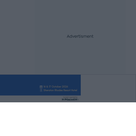
καθαρισμό ρεμάτων σε Κω και Ρόδο