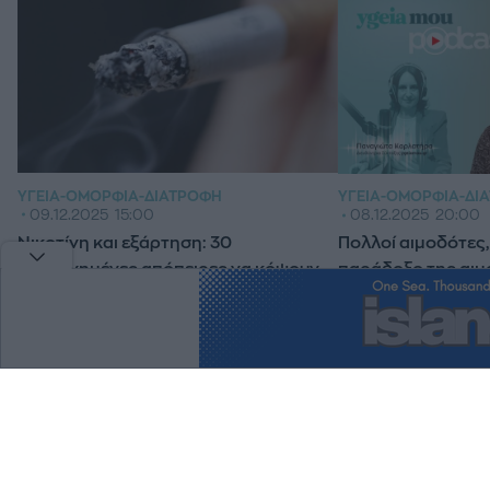
ΥΓΕΊΑ-ΟΜΟΡΦΙΆ-ΔΙΑΤΡΟΦΉ
ΥΓΕΊΑ-ΟΜΟΡΦΙΆ-ΔΙ
09.12.2025
15:00
08.12.2025
20:00
Νικοτίνη και εξάρτηση: 30
Πολλοί αιμοδότες, 
αποτυχημένες απόπειρες να κόψουν
παράδοξο της αιμ
το κάπνισμα 1 στους 2 Έλληνες
Ελλάδα