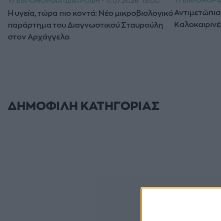
ΥΓΕΊΑ-ΟΜΟΡΦ
ΥΓΕΊΑ-ΟΜΟΡΦΙΆ-ΔΙΑΤΡΟΦΉ
17.07.2026
13:00
Αντιμετώπισ
Η υγεία, τώρα πιο κοντά: Νέο μικροβιολογικό
Καλοκαιρινέ
παράρτημα του Διαγνωστικού Σταυρούλη
στον Αρχάγγελο
ΔΗΜΟΦΙΛΗ KATHΓΟΡΙΑΣ