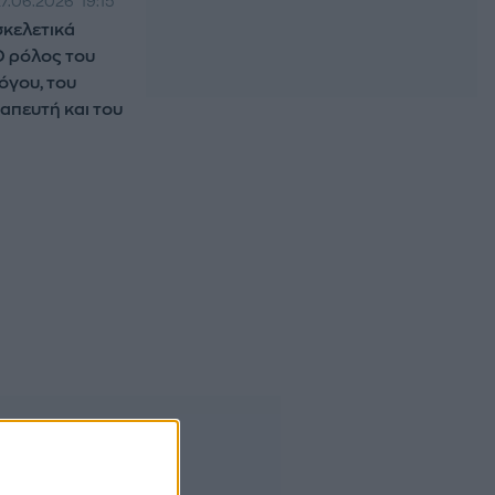
27.06.2026
19:15
κελετικά
Ο ρόλος του
όγου, του
απευτή και του