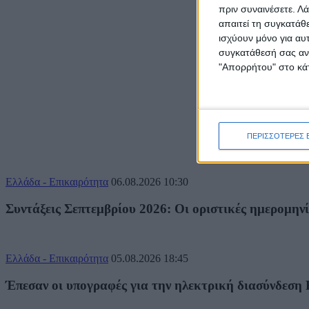
πριν συναινέσετε.
Λά
απαιτεί τη συγκατάθ
ισχύουν μόνο για αυ
συγκατάθεσή σας ανά
"Απορρήτου" στο κάτ
ΠΕΡΙΣΣΟΤΕΡΕΣ 
Ελλάδα - Επικαιρότητα
06.08.2026
10:30
Συντάξεις Σεπτεμβρίου 2026: Οι οριστικές ημερομην
Ελλάδα - Επικαιρότητα
05.08.2026
18:45
Έπεσαν οι υπογραφές για την ηλεκτρική διασύνδεση