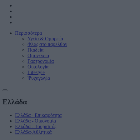
Περισσότερα
Υγεία & Oμορφία
Φλας στο παρελθον
Παιδεiα
Ομογενεια
Γαστρονομiα
Οικολογiα
Lifestyle
Ψυχαγωγiα
Ελλάδα
Ελλάδα - Επικαιρότητα
Ελλάδα - Οικονομία
Ελλάδα - Τουρισμός
Ελλάδα-Αθλητικά