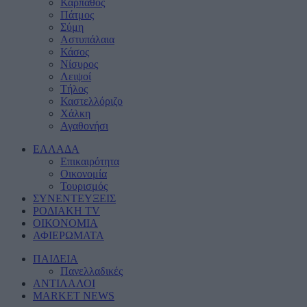
Κάρπαθος
Πάτμος
Σύμη
Αστυπάλαια
Κάσος
Νίσυρος
Λειψοί
Τήλος
Καστελλόριζο
Χάλκη
Αγαθονήσι
ΕΛΛΑΔΑ
Eπικαιρότητα
Οικονομία
Τουρισμός
ΣΥΝΕΝΤΕΥΞΕΙΣ
ΡΟΔΙΑΚΗ TV
ΟΙΚΟΝΟΜΙΑ
ΑΦΙΕΡΩΜΑΤΑ
ΠΑΙΔΕΙΑ
Πανελλαδικές
ΑΝΤΙΛΑΛΟΙ
MARKET NEWS