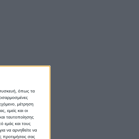
 συσκευή, όπως τα
προσαρμοσμένες
ιεχόμενο, μέτρηση
ς, εμείς και οι
και ταυτοποίησης
ό εμάς και τους
ια να αρνηθείτε να
ς προτιμήσεις σας