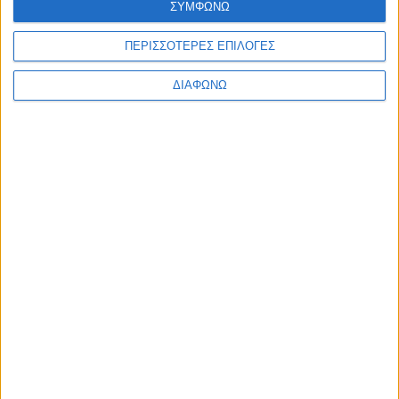
ΣΥΜΦΩΝΩ
ΠΕΡΙΣΣΟΤΕΡΕΣ ΕΠΙΛΟΓΕΣ
ΔΙΑΦΩΝΩ
Επικαιρότητα
08.08.2026
20:00
Μαρία Εκμεκτσίογλου για τον Πανορμίτη: «Η
πίστη μου στον Θεό είναι το μεγαλύτερο στήριγμά
μου»