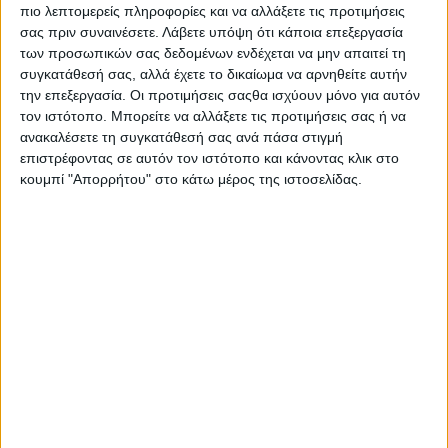
πιο λεπτομερείς πληροφορίες και να αλλάξετε τις προτιμήσεις
Επικαιρότητα
09.08.2026
15:05
σας πριν συναινέσετε.
Λάβετε υπόψη ότι κάποια επεξεργασία
Εκοιμήθη ο πατέρας Μιχαήλ Καψάλης, ιερέας για
των προσωπικών σας δεδομένων ενδέχεται να μην απαιτεί τη
χρόνια στον Άγιο Νικόλαο Παστίδας
συγκατάθεσή σας, αλλά έχετε το δικαίωμα να αρνηθείτε αυτήν
την επεξεργασία. Οι προτιμήσεις σαςθα ισχύουν μόνο για αυτόν
τον ιστότοπο. Μπορείτε να αλλάξετε τις προτιμήσεις σας ή να
ανακαλέσετε τη συγκατάθεσή σας ανά πάσα στιγμή
επιστρέφοντας σε αυτόν τον ιστότοπο και κάνοντας κλικ στο
κουμπί "Απορρήτου" στο κάτω μέρος της ιστοσελίδας.