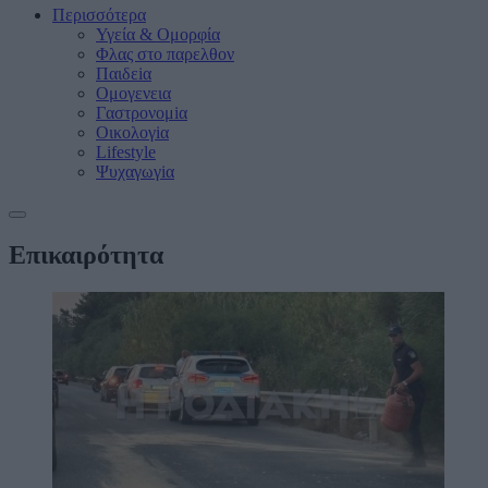
Περισσότερα
Υγεία & Oμορφία
Φλας στο παρελθον
Παιδεiα
Ομογενεια
Γαστρονομiα
Οικολογiα
Lifestyle
Ψυχαγωγiα
Επικαιρότητα