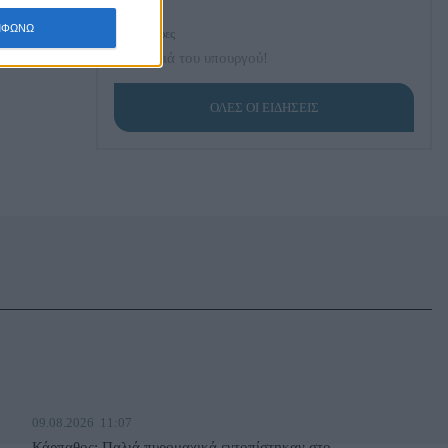
ΜΦΩΝΩ
πριν 2 ώρες
Τα γυαλιά του υπουργού!
πριν 2 ώρες
ΟΛΕΣ ΟΙ ΕΙΔΗΣΕΙΣ
Πινακίδες κυκλοφορίας με λίγα κλικ: Τα 3
βήματα για παραγγελίες και έκδοση
πριν 3 ώρες
Επί δέκα συναπτά έτη μας επισκέπτεται ο Άδ.
Γεωργιάδης!
πριν 3 ώρες
Κορυφώνεται η έξοδος του Αυγούστου: Γεμάτα
πλοία και ΚΤΕΛ ενόψει Δεκαπενταύγουστου
πριν 4 ώρες
ΦΟΔΣΑ νοτίου Αιγαίου: Τα απορρίμματα δεν
09.08.2026
11:07
έχουν θέση στην άμμο.
Κάρπαθος: Παλιά πυρομαχικά εντοπίστηκαν στο