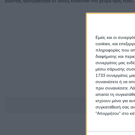
δίδοντας προτεραιότητα σε όσους κινούνταν στο ρεύμα προς Ρόδο.
Εμείς και οι συνεργ
cookies, και επεξε
πληροφορίες που απο
διαφήμισης και περι
συνεργάτες μας ενδέ
μέσω σάρωσης συσκευ
1733 συνεργάτες μας
συναινέσετε ή να απ
πριν συναινέσετε.
Λά
απαιτεί τη συγκατάθ
ισχύουν μόνο για αυ
Ακολουθήστε τη Ρ
συγκατάθεσή σας ανά
"Απορρήτου" στο κάτ