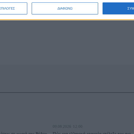
ΕΠΙΛΟΓΕΣ
ΔΙΑΦΩΝΩ
ΣΥ
09.08.2026
12:00
κέψεις σε χωριά της Ρόδου
Πώς μια ελληνική εταιρεία επέλεξε τον πιο