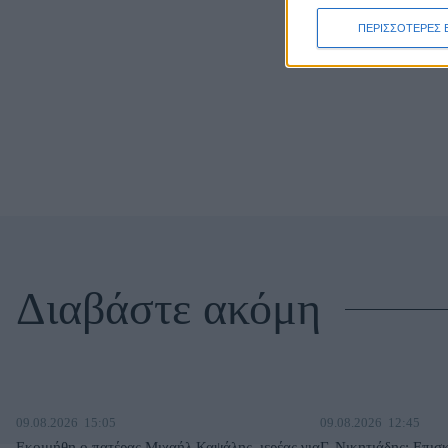
ΠΕΡΙΣΣΟΤΕΡΕΣ 
Διαβάστε ακόμη
09.08.2026
15:05
09.08.2026
12:45
Εκοιμήθη ο πατέρας Μιχαήλ Καψάλης, ιερέας για
Γ. Νικητιάδης: Επισ