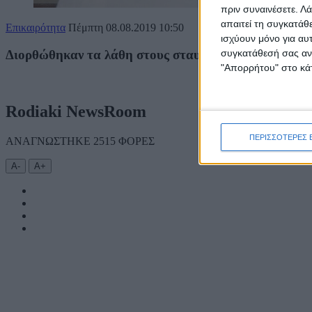
πριν συναινέσετε.
Λά
απαιτεί τη συγκατάθ
Επικαιρότητα
Πέμπτη 08.08.2019
10:50
ισχύουν μόνο για αυ
Διορθώθηκαν τα λάθη στους σταυρούς
συγκατάθεσή σας ανά
"Απορρήτου" στο κάτ
Rodiaki NewsRoom
ΠΕΡΙΣΣΟΤΕΡΕΣ 
ΑΝΑΓΝΩΣΤΗΚΕ 2515 ΦΟΡΕΣ
Α-
Α+