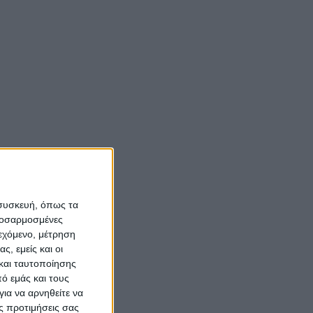
 συσκευή, όπως τα
προσαρμοσμένες
ιεχόμενο, μέτρηση
ς, εμείς και οι
και ταυτοποίησης
ό εμάς και τους
ια να αρνηθείτε να
ς προτιμήσεις σας