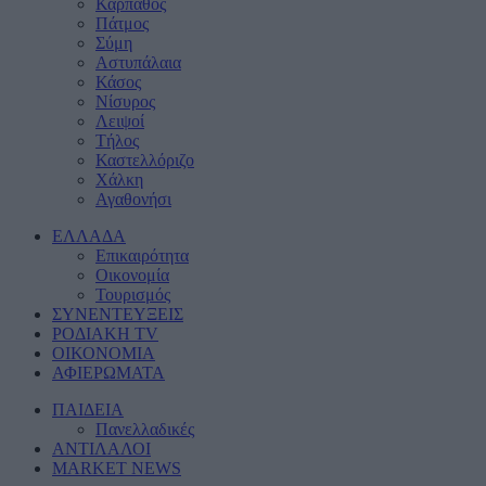
Κάρπαθος
Πάτμος
Σύμη
Αστυπάλαια
Κάσος
Νίσυρος
Λειψοί
Τήλος
Καστελλόριζο
Χάλκη
Αγαθονήσι
ΕΛΛΑΔΑ
Eπικαιρότητα
Οικονομία
Τουρισμός
ΣΥΝΕΝΤΕΥΞΕΙΣ
ΡΟΔΙΑΚΗ TV
ΟΙΚΟΝΟΜΙΑ
ΑΦΙΕΡΩΜΑΤΑ
ΠΑΙΔΕΙΑ
Πανελλαδικές
ΑΝΤΙΛΑΛΟΙ
MARKET NEWS