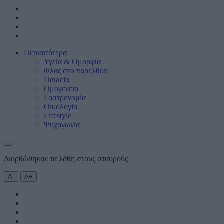
Περισσότερα
Υγεία & Oμορφία
Φλας στο παρελθον
Παιδεiα
Ομογενεια
Γαστρονομiα
Οικολογiα
Lifestyle
Ψυχαγωγiα
Διορθώθηκαν τα λάθη στους σταυρούς
Α-
Α+