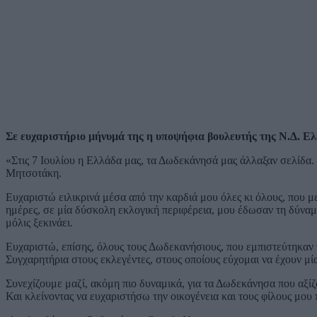
Σε ευχαριστήριο μήνυμά της η υποψήφια βουλευτής της Ν.Δ. Ελ
«Στις 7 Ιουλίου η Ελλάδα μας, τα Δωδεκάνησά μας άλλαξαν σελίδα. 
Μητσοτάκη.
Ευχαριστώ ειλικρινά μέσα από την καρδιά μου όλες κι όλους, που 
ημέρες, σε μία δύσκολη εκλογική περιφέρεια, μου έδωσαν τη δύναμη
μόλις ξεκινάει.
Ευχαριστώ, επίσης, όλους τους Δωδεκανήσιους, που εμπιστεύτηκαν 
Συγχαρητήρια στους εκλεγέντες, στους οποίους εύχομαι να έχουν μί
Συνεχίζουμε μαζί, ακόμη πιο δυναμικά, για τα Δωδεκάνησα που αξί
Και κλείνοντας να ευχαριστήσω την οικογένεια και τους φίλους μου πο