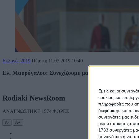
Εκλογές 2019
Πέμπτη 11.07.2019
10:40
Ελ. Μαυρόγαλου: Συνεχίζουμε μαζί ακόμα πιο δυναμ
Εμείς και οι συνεργ
Rodiaki NewsRoom
cookies, και επεξε
πληροφορίες που απο
διαφήμισης και περι
ΑΝΑΓΝΩΣΤΗΚΕ 1574 ΦΟΡΕΣ
συνεργάτες μας ενδέ
Α-
Α+
μέσω σάρωσης συσκευ
1733 συνεργάτες μας
συναινέσετε ή να απ