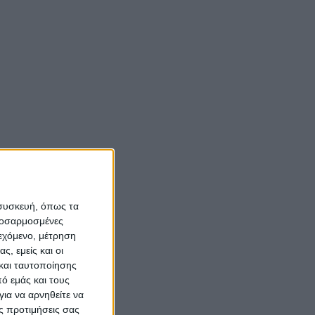
 συσκευή, όπως τα
προσαρμοσμένες
ιεχόμενο, μέτρηση
ς, εμείς και οι
και ταυτοποίησης
ό εμάς και τους
ια να αρνηθείτε να
ς προτιμήσεις σας