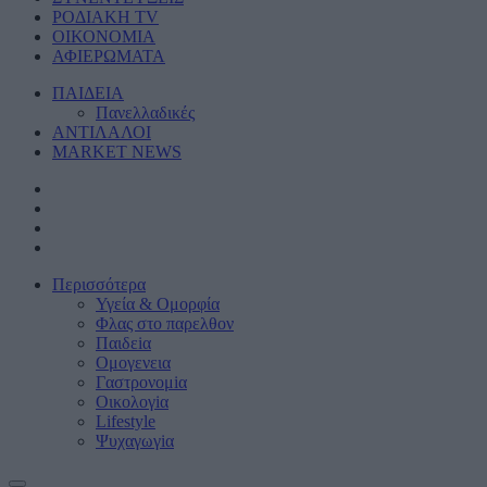
ΡΟΔΙΑΚΗ TV
ΟΙΚΟΝΟΜΙΑ
ΑΦΙΕΡΩΜΑΤΑ
ΠΑΙΔΕΙΑ
Πανελλαδικές
ΑΝΤΙΛΑΛΟΙ
MARKET NEWS
Περισσότερα
Υγεία & Oμορφία
Φλας στο παρελθον
Παιδεiα
Ομογενεια
Γαστρονομiα
Οικολογiα
Lifestyle
Ψυχαγωγiα