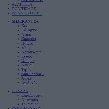
ΑΘΛΗΤΙΚΑ
ΠΟΛΙΤΙΣΜΟΣ
ISLAND VOICES
ΔΩΔΕΚΑΝΗΣΑ
Κως
Κάλυμνος
Λέρος
Κάρπαθος
Πάτμος
Σύμη
Αστυπάλαια
Κάσος
Νίσυρος
Λειψοί
Τήλος
Καστελλόριζο
Χάλκη
Αγαθονήσι
ΕΛΛΑΔΑ
Eπικαιρότητα
Οικονομία
Τουρισμός
ΣΥΝΕΝΤΕΥΞΕΙΣ