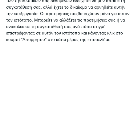
των προσωπικών σας δεδομένων ενδέχεται να μην απαιτεί τη
συγκατάθεσή σας, αλλά έχετε το δικαίωμα να αρνηθείτε αυτήν
την επεξεργασία. Οι προτιμήσεις σαςθα ισχύουν μόνο για αυτόν
τον ιστότοπο. Μπορείτε να αλλάξετε τις προτιμήσεις σας ή να
ανακαλέσετε τη συγκατάθεσή σας ανά πάσα στιγμή
επιστρέφοντας σε αυτόν τον ιστότοπο και κάνοντας κλικ στο
κουμπί "Απορρήτου" στο κάτω μέρος της ιστοσελίδας.
Επικαιρότητα
Δευτέρα 15.06.2026
11:30
Τελ. εν. 15:00
Ζητείται υπεύθυνος μηχανικός για εργασίες
εκφόρτωσης πετρελαιοειδών προϊόντων
Rodiaki NewsRoom
ΑΝΑΓΝΩΣΤΗΚΕ 379 ΦΟΡΕΣ
Α-
Α+