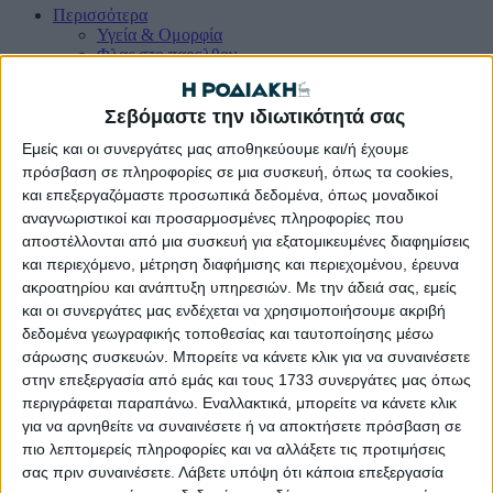
Περισσότερα
Υγεία & Oμορφία
Φλας στο παρελθον
Παιδεiα
Ομογενεια
Γαστρονομiα
Σεβόμαστε την ιδιωτικότητά σας
Οικολογiα
Εμείς και οι συνεργάτες μας αποθηκεύουμε και/ή έχουμε
Lifestyle
πρόσβαση σε πληροφορίες σε μια συσκευή, όπως τα cookies,
Ψυχαγωγiα
και επεξεργαζόμαστε προσωπικά δεδομένα, όπως μοναδικοί
αναγνωριστικοί και προσαρμοσμένες πληροφορίες που
αποστέλλονται από μια συσκευή για εξατομικευμένες διαφημίσεις
Ζητείται υπεύθυνος μηχανικός για εργασίες εκφόρτωσης
και περιεχόμενο, μέτρηση διαφήμισης και περιεχομένου, έρευνα
πετρελαιοειδών προϊόντων
ακροατηρίου και ανάπτυξη υπηρεσιών.
Με την άδειά σας, εμείς
Α-
Α+
και οι συνεργάτες μας ενδέχεται να χρησιμοποιήσουμε ακριβή
δεδομένα γεωγραφικής τοποθεσίας και ταυτοποίησης μέσω
σάρωσης συσκευών. Μπορείτε να κάνετε κλικ για να συναινέσετε
στην επεξεργασία από εμάς και τους 1733 συνεργάτες μας όπως
περιγράφεται παραπάνω. Εναλλακτικά, μπορείτε να κάνετε κλικ
για να αρνηθείτε να συναινέσετε ή να αποκτήσετε πρόσβαση σε
πιο λεπτομερείς πληροφορίες και να αλλάξετε τις προτιμήσεις
σας πριν συναινέσετε.
Λάβετε υπόψη ότι κάποια επεξεργασία