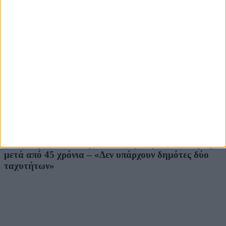
07.08.2026
17:45
Υπόμνημα με τεκμηριωμένες προτάσεις κατέθεσε
στον Άδωνι Γεωργιάδη ο Ιατρικός Σύλλογος Ρόδου
07.08.2026
17:30
Αλέξανδρος Κολιάδης: Νέα όψη στην οδό Νικηταρά
μετά από 45 χρόνια – «Δεν υπάρχουν δημότες δύο
ταχυτήτων»