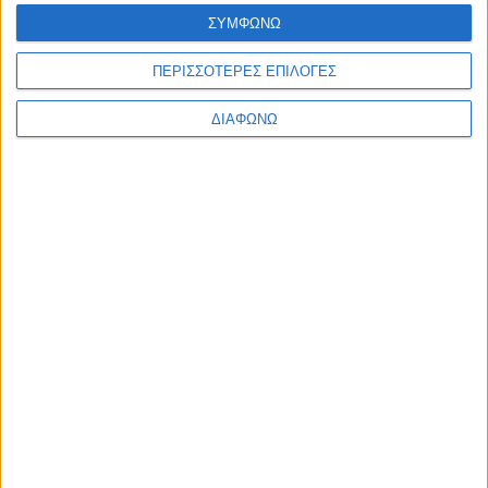
ΣΥΜΦΩΝΩ
ΡΟΔΙΑΚΗ
ΡΟΔΟΣ
ΠΑΠΠΑΣ
ΠΕΡΙΣΣΟΤΕΡΕΣ ΕΠΙΛΟΓΕΣ
ΒΟΥΛΕΥΤΗΣ
ΝΕΑ ΔΗΜΟΚΡΑΤΙΑ
ΔΙΑΦΩΝΩ
ΡΟΗ ΕΙΔΗΣΕΩΝ
πριν 4 λεπτά
Απολογείται σήμερα στη Ρόδο ο 59χρονος αλλοδαπός με
τα 1.330 γραμμάρια κοκαΐνης
πριν 34 λεπτά
Στο στόχαστρο των εμπρηστών ξανά η Ρόδος μας