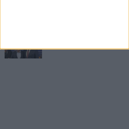
02.08.2026
16:00
Συλλυπητήριο μήνυμα της Μίκας Ιατρίδη για την
απώλεια του Ιάκωβου Γερονικόλα
31.07.2026
15:30
Γιάννης Παππάς: Το όραμα μας είναι ξεκάθαρο