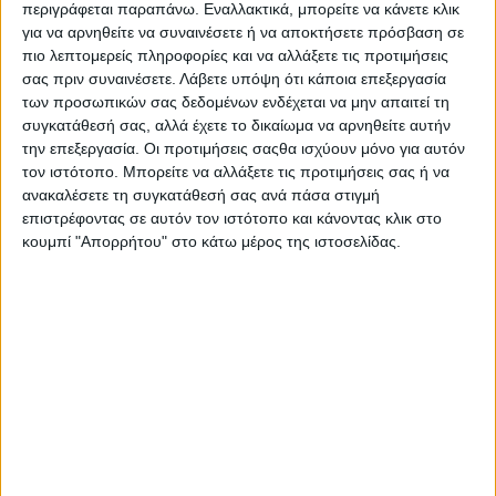
περιγράφεται παραπάνω. Εναλλακτικά, μπορείτε να κάνετε κλικ
για να αρνηθείτε να συναινέσετε ή να αποκτήσετε πρόσβαση σε
πιο λεπτομερείς πληροφορίες και να αλλάξετε τις προτιμήσεις
σας πριν συναινέσετε.
Λάβετε υπόψη ότι κάποια επεξεργασία
των προσωπικών σας δεδομένων ενδέχεται να μην απαιτεί τη
συγκατάθεσή σας, αλλά έχετε το δικαίωμα να αρνηθείτε αυτήν
την επεξεργασία. Οι προτιμήσεις σαςθα ισχύουν μόνο για αυτόν
τον ιστότοπο. Μπορείτε να αλλάξετε τις προτιμήσεις σας ή να
ανακαλέσετε τη συγκατάθεσή σας ανά πάσα στιγμή
επιστρέφοντας σε αυτόν τον ιστότοπο και κάνοντας κλικ στο
Επικαιρότητα
Παρασκευή 14.11.2025
13:30
Τελ. εν. 17:30
κουμπί "Απορρήτου" στο κάτω μέρος της ιστοσελίδας.
Συμμετοχή του δήμου Χάλκης στο 1ο Εργαστήριο
Living Lab του έργου AQUAMAN στη Ρόδο
Rodiaki NewsRoom
ΑΝΑΓΝΩΣΤΗΚΕ 840 ΦΟΡΕΣ
Α-
Α+