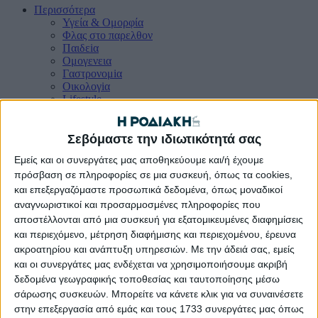
Περισσότερα
Υγεία & Oμορφία
Φλας στο παρελθον
Παιδεiα
Ομογενεια
Γαστρονομiα
Οικολογiα
Lifestyle
Ψυχαγωγiα
Σεβόμαστε την ιδιωτικότητά σας
Εμείς και οι συνεργάτες μας αποθηκεύουμε και/ή έχουμε
Συμμετοχή του δήμου Χάλκης στο 1ο Εργαστήριο Living Lab του
έργου AQUAMAN στη Ρόδο
πρόσβαση σε πληροφορίες σε μια συσκευή, όπως τα cookies,
και επεξεργαζόμαστε προσωπικά δεδομένα, όπως μοναδικοί
Α-
Α+
αναγνωριστικοί και προσαρμοσμένες πληροφορίες που
αποστέλλονται από μια συσκευή για εξατομικευμένες διαφημίσεις
και περιεχόμενο, μέτρηση διαφήμισης και περιεχομένου, έρευνα
ακροατηρίου και ανάπτυξη υπηρεσιών.
Με την άδειά σας, εμείς
και οι συνεργάτες μας ενδέχεται να χρησιμοποιήσουμε ακριβή
δεδομένα γεωγραφικής τοποθεσίας και ταυτοποίησης μέσω
σάρωσης συσκευών. Μπορείτε να κάνετε κλικ για να συναινέσετε
στην επεξεργασία από εμάς και τους 1733 συνεργάτες μας όπως