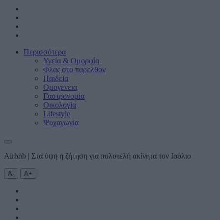
Περισσότερα
Υγεία & Oμορφία
Φλας στο παρελθον
Παιδεiα
Ομογενεια
Γαστρονομiα
Οικολογiα
Lifestyle
Ψυχαγωγiα
Airbnb | Στα ύψη η ζήτηση για πολυτελή ακίνητα τον Ιούλιο
Α-
Α+