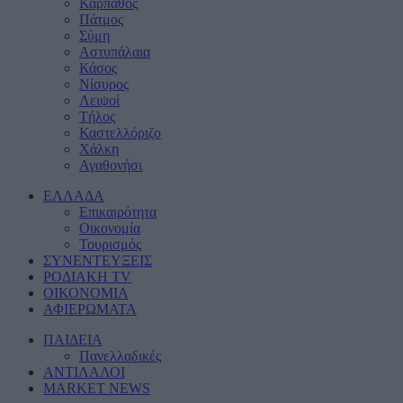
Κάρπαθος
Πάτμος
Σύμη
Αστυπάλαια
Κάσος
Νίσυρος
Λειψοί
Τήλος
Καστελλόριζο
Χάλκη
Αγαθονήσι
ΕΛΛΑΔΑ
Eπικαιρότητα
Οικονομία
Τουρισμός
ΣΥΝΕΝΤΕΥΞΕΙΣ
ΡΟΔΙΑΚΗ TV
ΟΙΚΟΝΟΜΙΑ
ΑΦΙΕΡΩΜΑΤΑ
ΠΑΙΔΕΙΑ
Πανελλαδικές
ΑΝΤΙΛΑΛΟΙ
MARKET NEWS