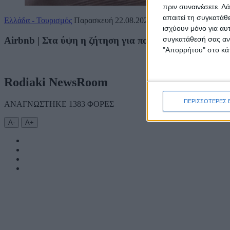
πριν συναινέσετε.
Λά
απαιτεί τη συγκατάθ
Ελλάδα - Τουρισμός
Παρασκευή 22.08.2025
16:00
ισχύουν μόνο για αυ
Airbnb | Στα ύψη η ζήτηση για πολυτελή ακίνητα τον
συγκατάθεσή σας ανά
"Απορρήτου" στο κάτ
Rodiaki NewsRoom
ΠΕΡΙΣΣΟΤΕΡΕΣ 
ΑΝΑΓΝΩΣΤΗΚΕ 1383 ΦΟΡΕΣ
Α-
Α+