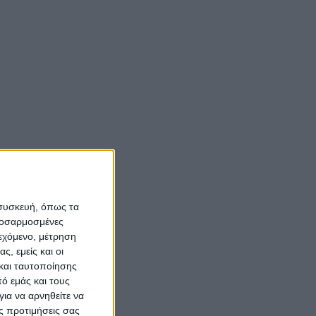
 συσκευή, όπως τα
προσαρμοσμένες
ιεχόμενο, μέτρηση
ς, εμείς και οι
και ταυτοποίησης
ό εμάς και τους
ια να αρνηθείτε να
ς προτιμήσεις σας