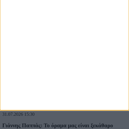
02.08.2026
16:00
Συλλυπητήριο μήνυμα της Μίκας Ιατρίδη για την
απώλεια του Ιάκωβου Γερονικόλα
31.07.2026
15:30
Γιάννης Παππάς: Το όραμα μας είναι ξεκάθαρο