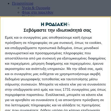
Περισσότερα
Υγεία & Oμορφία
Φλας στο παρελθον
Παιδεiα
Ομογενεια
Γαστρονομiα
Σεβόμαστε την ιδιωτικότητά σας
Οικολογiα
Lifestyle
Εμείς και οι συνεργάτες μας αποθηκεύουμε και/ή έχουμε
Ψυχαγωγiα
πρόσβαση σε πληροφορίες σε μια συσκευή, όπως τα cookies,
και επεξεργαζόμαστε προσωπικά δεδομένα, όπως μοναδικοί
αναγνωριστικοί και προσαρμοσμένες πληροφορίες που
Μ. Κόνσολας: «Νομοθετική ρύθμιση για να τερματιστεί η
αποστέλλονται από μια συσκευή για εξατομικευμένες διαφημίσεις
διεκδίκηση ιδιωτικών περιουσιών από το Δημόσιο»
και περιεχόμενο, μέτρηση διαφήμισης και περιεχομένου, έρευνα
ακροατηρίου και ανάπτυξη υπηρεσιών.
Με την άδειά σας, εμείς
Α-
Α+
και οι συνεργάτες μας ενδέχεται να χρησιμοποιήσουμε ακριβή
δεδομένα γεωγραφικής τοποθεσίας και ταυτοποίησης μέσω
σάρωσης συσκευών. Μπορείτε να κάνετε κλικ για να συναινέσετε
στην επεξεργασία από εμάς και τους 1731 συνεργάτες μας όπως
περιγράφεται παραπάνω. Εναλλακτικά, μπορείτε να κάνετε κλικ
για να αρνηθείτε να συναινέσετε ή να αποκτήσετε πρόσβαση σε
πιο λεπτομερείς πληροφορίες και να αλλάξετε τις προτιμήσεις
σας πριν συναινέσετε.
Λάβετε υπόψη ότι κάποια επεξεργασία