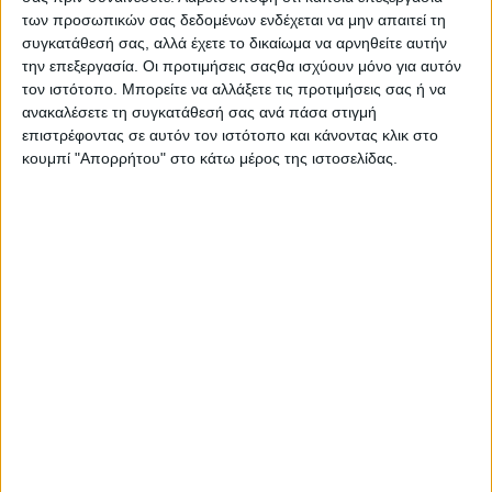
των προσωπικών σας δεδομένων ενδέχεται να μην απαιτεί τη
συγκατάθεσή σας, αλλά έχετε το δικαίωμα να αρνηθείτε αυτήν
την επεξεργασία. Οι προτιμήσεις σαςθα ισχύουν μόνο για αυτόν
τον ιστότοπο. Μπορείτε να αλλάξετε τις προτιμήσεις σας ή να
ανακαλέσετε τη συγκατάθεσή σας ανά πάσα στιγμή
επιστρέφοντας σε αυτόν τον ιστότοπο και κάνοντας κλικ στο
κουμπί "Απορρήτου" στο κάτω μέρος της ιστοσελίδας.
Πολιτική
Δευτέρα 17.03.2025
13:15
Τελ. εν. 17:22
Μ. Κόνσολας: «Νομοθετική ρύθμιση για να
τερματιστεί η διεκδίκηση ιδιωτικών περιουσιών από
το Δημόσιο»
Rodiaki NewsRoom
ΑΝΑΓΝΩΣΤΗΚΕ 997 ΦΟΡΕΣ